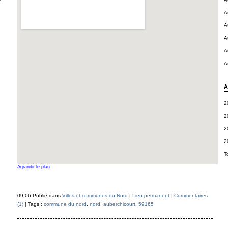
A
A
A
A
A
A
2
2
2
2
T
Agrandir le plan
09:06 Publié dans
Villes et communes du Nord
|
Lien permanent
|
Commentaires
(1)
| Tags :
commune du nord
,
nord
,
auberchicourt
,
59165