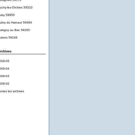
uchy-lez-Orchies 59310
uby 59950
ubry du Hainaut 59494
ubigny au Bac 59265
ubers 59249
rchives
009-05
009-04
009-03
009-02
outes les archives