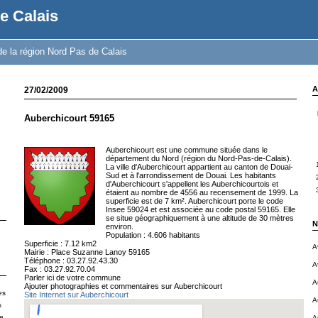
e Calais
e la région Nord Pas de Calais
A
27/02/2009
Auberchicourt 59165
Auberchicourt est une commune située dans le
département du Nord (région du Nord-Pas-de-Calais).
La ville d'Auberchicourt appartient au canton de Douai-
Sud et à l'arrondissement de Douai. Les habitants
d'Auberchicourt s'appellent les Auberchicourtois et
étaient au nombre de 4556 au recensement de 1999. La
superficie est de 7 km². Auberchicourt porte le code
Insee 59024 et est associée au code postal 59165. Elle
se situe géographiquement à une altitude de 30 mètres
N
environ.
Population : 4.606 habitants
Superficie : 7.12 km2
A
Mairie : Place Suzanne Lanoy 59165
Téléphone : 03.27.92.43.30
A
Fax : 03.27.92.70.04
Parler ici de votre commune
A
Ajouter photographies et commentaires sur Auberchicourt
es
Site Internet sur Auberchicourt
A
s
le
A