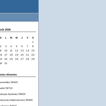
oût 2026
D
L
M
M
J
V
S
1
2
3
4
5
6
7
8
9
10
11
12
13
14
15
16
17
18
19
20
21
22
23
24
25
26
27
28
29
30
31
otes récentes
vesnelles 59440
velin 59710
ulnoye-Aymeries 59620
ulnoy-lez-Valenciennes 59300
udignies 59570