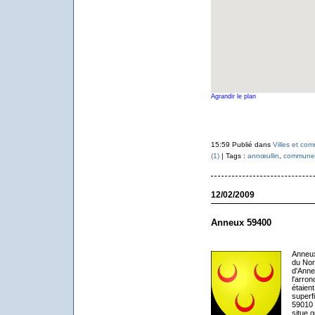
Agrandir le plan
15:59 Publié dans
Villes et co
(1)
| Tags :
annœullin
,
commune 
12/02/2009
Anneux 59400
Anneux
du Nor
d'Anne
l'arro
étaien
superf
59010 
situe 