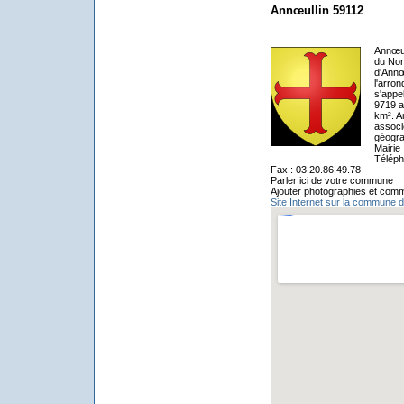
Annœullin 59112
Annœul
du Nor
d'Annœ
l'arro
s'appe
9719 a
km². A
associ
géogra
Mairie
Téléph
Fax : 03.20.86.49.78
Parler ici de votre commune
Ajouter photographies et comm
Site Internet sur la commune d