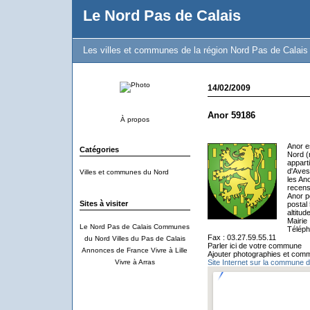
Le Nord Pas de Calais
Les villes et communes de la région Nord Pas de Calais
14/02/2009
Anor 59186
À propos
Anor e
Catégories
Nord (
appart
d'Aves
Villes et communes du Nord
les An
recens
Anor p
Sites à visiter
postal
altitu
Mairie
Le Nord Pas de Calais
Communes
Téléph
Fax : 03.27.59.55.11
du Nord
Villes du Pas de Calais
Parler ici de votre commune
Annonces de France
Vivre à Lille
Ajouter photographies et comm
Vivre à Arras
Site Internet sur la commune d