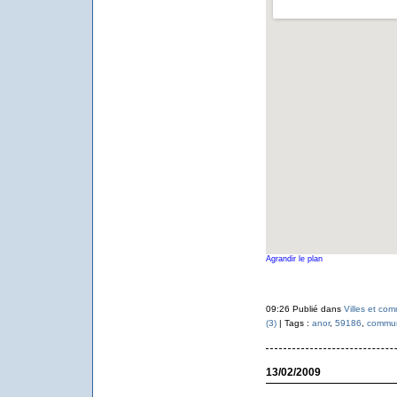
Agrandir le plan
09:26 Publié dans
Villes et co
(3)
| Tags :
anor
,
59186
,
commun
13/02/2009