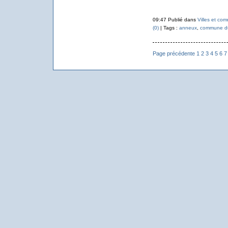
09:47 Publié dans
Villes et co
(0)
| Tags :
anneux
,
commune d
Page précédente
1
2
3
4
5
6
7