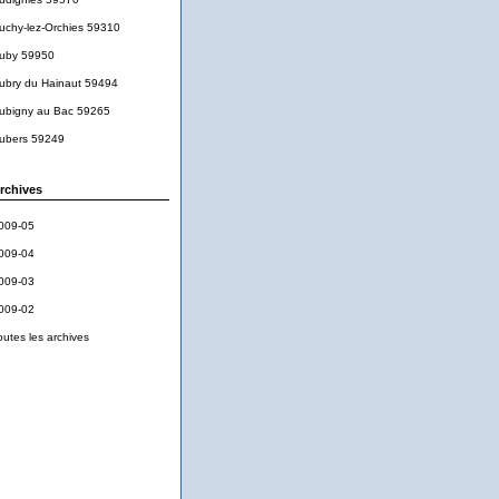
uchy-lez-Orchies 59310
uby 59950
ubry du Hainaut 59494
ubigny au Bac 59265
ubers 59249
rchives
009-05
009-04
009-03
009-02
outes les archives