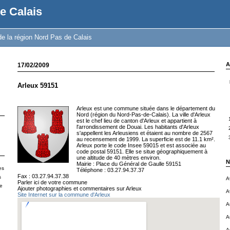
e Calais
e la région Nord Pas de Calais
A
17/02/2009
Arleux 59151
Arleux est une commune située dans le département du
Nord (région du Nord-Pas-de-Calais). La ville d'Arleux
est le chef lieu de canton d'Arleux et appartient à
l'arrondissement de Douai. Les habitants d'Arleux
s'appellent les Arleusiens et étaient au nombre de 2567
au recensement de 1999. La superficie est de 11.1 km².
Arleux porte le code Insee 59015 et est associée au
code postal 59151. Elle se situe géographiquement à
une altitude de 40 mètres environ.
N
Mairie : Place du Général de Gaulle 59151
es
Téléphone : 03.27.94.37.37
Fax : 03.27.94.37.38
s
A
Parler ici de votre commune
le
Ajouter photographies et commentaires sur Arleux
A
Site Internet sur la commune d'Arleux
A
A
A