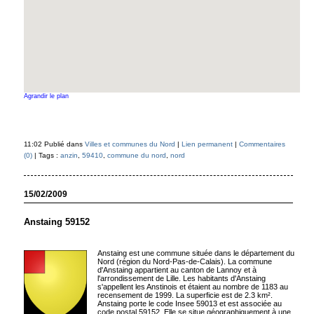
Agrandir le plan
11:02 Publié dans
Villes et communes du Nord
|
Lien permanent
|
Commentaires
(0)
| Tags :
anzin
,
59410
,
commune du nord
,
nord
15/02/2009
Anstaing 59152
Anstaing est une commune située dans le département du
Nord (région du Nord-Pas-de-Calais). La commune
d'Anstaing appartient au canton de Lannoy et à
l'arrondissement de Lille. Les habitants d'Anstaing
s'appellent les Anstinois et étaient au nombre de 1183 au
recensement de 1999. La superficie est de 2.3 km².
Anstaing porte le code Insee 59013 et est associée au
code postal 59152. Elle se situe géographiquement à une