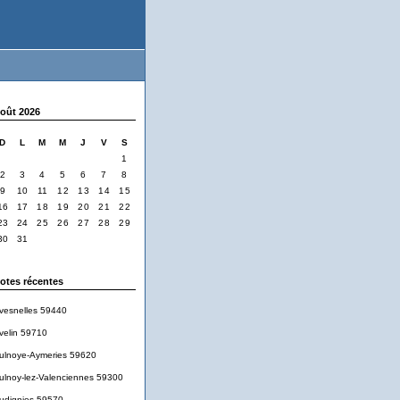
oût 2026
D
L
M
M
J
V
S
1
2
3
4
5
6
7
8
9
10
11
12
13
14
15
16
17
18
19
20
21
22
23
24
25
26
27
28
29
30
31
otes récentes
vesnelles 59440
velin 59710
ulnoye-Aymeries 59620
ulnoy-lez-Valenciennes 59300
udignies 59570