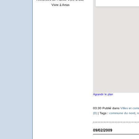
Vivre à Arras
Agrandir le plan
03:30 Publié dans
Villes et co
(0)
| Tags :
commune du nord
,
n
09/02/2009