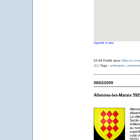
Agrandir le plan
03:48 Publié dans
Villes et co
(0)
| Tags :
amfroipret
,
commune
08/02/2009
Allennes-les-Marais 592
Allenn
départ
La vil
Seclin
d'Allen
au nom
superf
code I
59251.