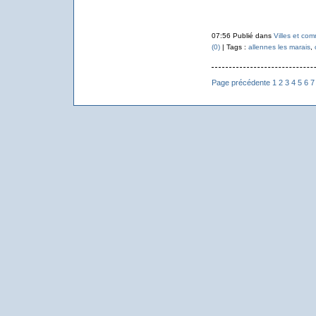
07:56 Publié dans
Villes et co
(0)
| Tags :
allennes les marais
,
Page précédente
1
2
3
4
5
6
7