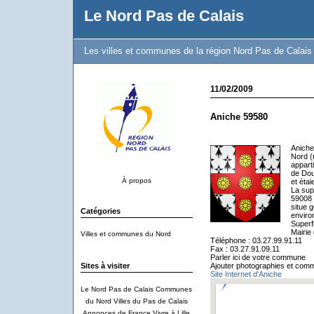
Le Nord Pas de Calais
Les villes et communes de la région Nord Pas de Calais
11/02/2009
Aniche 59580
Aniche
Nord (
appart
de Dou
À propos
et éta
La sup
59008 
situe 
Catégories
enviro
Superf
Mairie
Villes et communes du Nord
Téléphone : 03.27.99.91.11
Fax : 03.27.91.09.11
Parler ici de votre commune
Sites à visiter
Ajouter photographies et comm
Site Internet d'Aniche
Le Nord Pas de Calais
Communes
du Nord
Villes du Pas de Calais
Annonces de France
Vivre à Lille