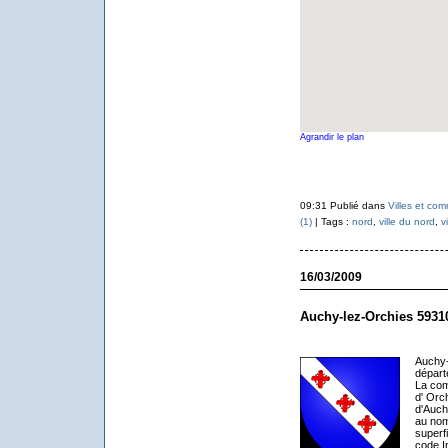
Agrandir le plan
09:31 Publié dans
Villes et co
(1)
| Tags :
nord
,
ville du nord
,
v
16/03/2009
Auchy-lez-Orchies 5931
Auchy-
départ
La com
d' Orc
d'Auch
au nom
superf
code I