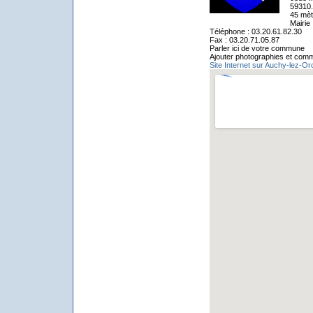
59310.
45 mèt
Mairie
Téléphone : 03.20.61.82.30
Fax : 03.20.71.05.87
Parler ici de votre commune
Ajouter photographies et com
Site Internet sur Auchy-lez-Or