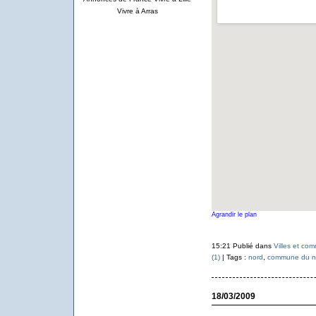
Vivre à Arras
Agrandir le plan
15:21 Publié dans
Villes et co
(1)
| Tags :
nord
,
commune du n
18/03/2009