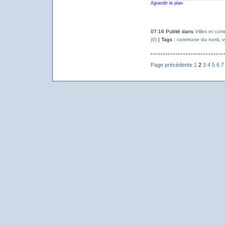
Agrandir le plan
07:16 Publié dans
Villes et co
(0)
| Tags :
commune du nord
,
v
Page précédente
1
2
3
4
5
6
7