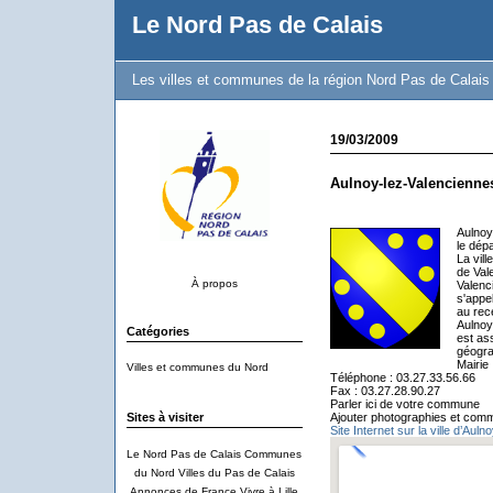
Le Nord Pas de Calais
Les villes et communes de la région Nord Pas de Calais
19/03/2009
Aulnoy-lez-Valencienne
Aulnoy
le dép
La vil
de Val
À propos
Valenc
s'appe
au rec
Aulnoy
Catégories
est as
géogra
Mairie
Villes et communes du Nord
Téléphone : 03.27.33.56.66
Fax : 03.27.28.90.27
Parler ici de votre commune
Sites à visiter
Ajouter photographies et comm
Site Internet sur la ville d’Aul
Le Nord Pas de Calais
Communes
du Nord
Villes du Pas de Calais
Annonces de France
Vivre à Lille