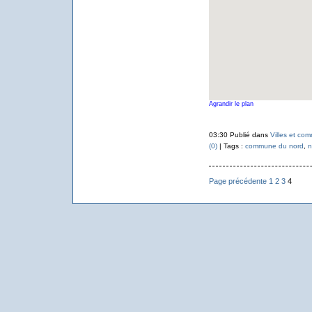
Agrandir le plan
03:30 Publié dans
Villes et co
(0)
| Tags :
commune du nord
,
n
Page précédente
1
2
3
4