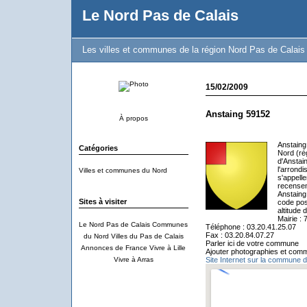
Le Nord Pas de Calais
Les villes et communes de la région Nord Pas de Calais
15/02/2009
Anstaing 59152
À propos
Anstaing
Catégories
Nord (ré
d'Anstai
l'arrondi
Villes et communes du Nord
s'appell
recensem
Anstaing
Sites à visiter
code pos
altitude
Mairie :
Le Nord Pas de Calais
Communes
Téléphone : 03.20.41.25.07
Fax : 03.20.84.07.27
du Nord
Villes du Pas de Calais
Parler ici de votre commune
Annonces de France
Vivre à Lille
Ajouter photographies et comm
Vivre à Arras
Site Internet sur la commune d