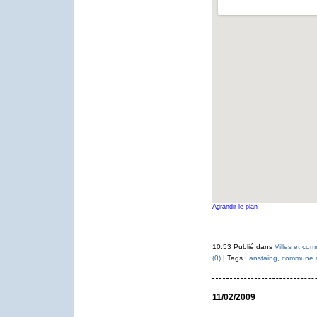
Agrandir le plan
10:53 Publié dans
Villes et co
(0)
| Tags :
anstaing
,
commune d
11/02/2009