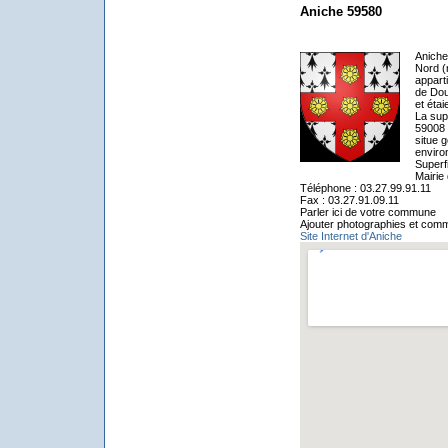
Aniche 59580
Aniche
Nord (
appart
de Dou
et éta
La sup
59008 
situe 
enviro
Superf
Mairie
Téléphone : 03.27.99.91.11
Fax : 03.27.91.09.11
Parler ici de votre commune
Ajouter photographies et comm
Site Internet d'Aniche