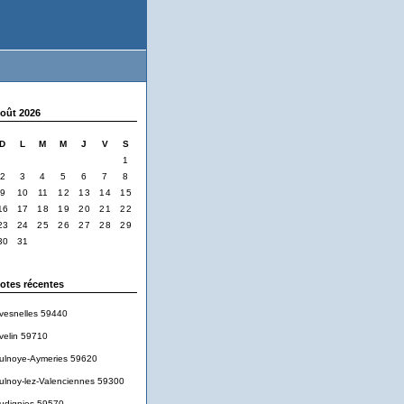
oût 2026
D
L
M
M
J
V
S
1
2
3
4
5
6
7
8
9
10
11
12
13
14
15
16
17
18
19
20
21
22
23
24
25
26
27
28
29
30
31
otes récentes
vesnelles 59440
velin 59710
ulnoye-Aymeries 59620
ulnoy-lez-Valenciennes 59300
udignies 59570