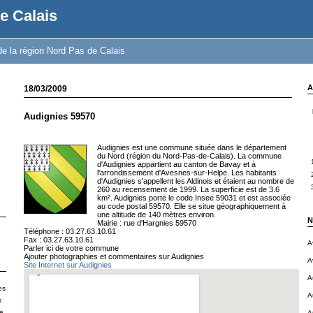
e Calais
e la région Nord Pas de Calais
A
18/03/2009
Audignies 59570
Audignies est une commune située dans le département
du Nord (région du Nord-Pas-de-Calais). La commune
d'Audignies appartient au canton de Bavay et à
l'arrondissement d'Avesnes-sur-Helpe. Les habitants
d'Audignies s'appellent les Aldinois et étaient au nombre de
260 au recensement de 1999. La superficie est de 3.6
km². Audignies porte le code Insee 59031 et est associée
au code postal 59570. Elle se situe géographiquement à
une altitude de 140 mètres environ.
N
Mairie : rue d'Hargnies 59570
Téléphone : 03.27.63.10.61
Fax : 03.27.63.10.61
A
Parler ici de votre commune
Ajouter photographies et commentaires sur Audignies
A
Site Internet sur Audignies
A
es
A
s
le
A