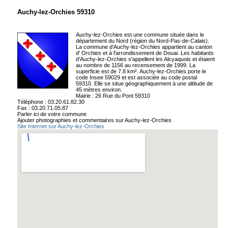
Auchy-lez-Orchies 59310
Auchy-lez-Orchies est une commune située dans le
département du Nord (région du Nord-Pas-de-Calais).
La commune d'Auchy-lez-Orchies appartient au canton
d' Orchies et à l'arrondissement de Douai. Les habitants
d'Auchy-lez-Orchies s'appellent les Alcyaquois et étaient
au nombre de 1156 au recensement de 1999. La
superficie est de 7.8 km². Auchy-lez-Orchies porte le
code Insee 59029 et est associée au code postal
59310. Elle se situe géographiquement à une altitude de
45 mètres environ.
Mairie : 26 Rue du Pont 59310
Téléphone : 03.20.61.82.30
Fax : 03.20.71.05.87
Parler ici de votre commune
Ajouter photographies et commentaires sur Auchy-lez-Orchies
Site Internet sur Auchy-lez-Orchies