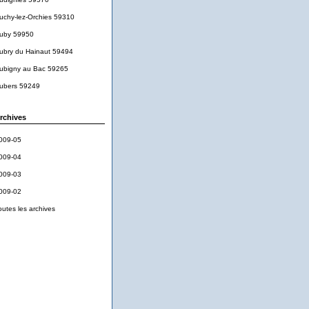
uchy-lez-Orchies 59310
uby 59950
ubry du Hainaut 59494
ubigny au Bac 59265
ubers 59249
rchives
009-05
009-04
009-03
009-02
outes les archives