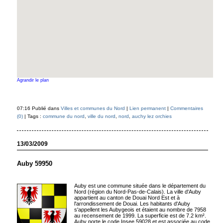
Agrandir le plan
07:16 Publié dans
Villes et communes du Nord
|
Lien permanent
|
Commentaires
(0)
| Tags :
commune du nord
,
ville du nord
,
nord
,
auchy lez orchies
13/03/2009
Auby 59950
Auby est une commune située dans le département du
Nord (région du Nord-Pas-de-Calais). La ville d'Auby
appartient au canton de Douai Nord Est et à
l'arrondissement de Douai. Les habitants d'Auby
s'appellent les Aubygeois et étaient au nombre de 7958
au recensement de 1999. La superficie est de 7.2 km².
Auby porte le code Insee 59028 et est associée au code