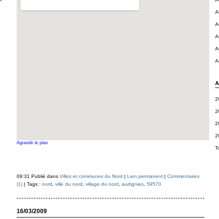
A
A
A
A
A
A
2
2
2
2
Agrandir le plan
T
09:31 Publié dans
Villes et communes du Nord
|
Lien permanent
|
Commentaires
(1)
| Tags :
nord
,
ville du nord
,
village du nord
,
audignies
,
59570
16/03/2009