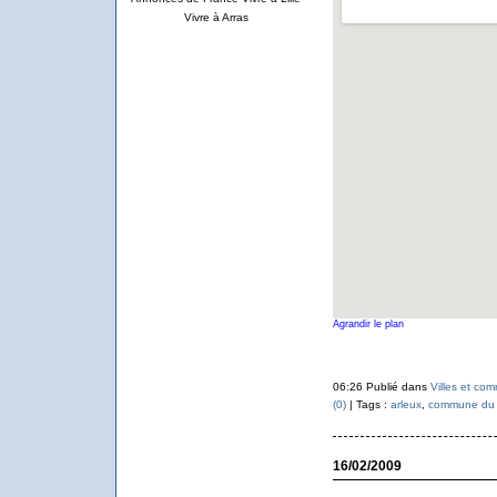
Vivre à Arras
Agrandir le plan
06:26 Publié dans
Villes et co
(0)
| Tags :
arleux
,
commune du 
16/02/2009