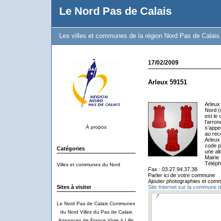
Le Nord Pas de Calais
Les villes et communes de la région Nord Pas de Calais
17/02/2009
Arleux 59151
Arleux
Nord (
est le 
l'arro
À propos
s'appe
au rec
Arleux
code p
Catégories
une al
Mairie
Téléph
Villes et communes du Nord
Fax : 03.27.94.37.38
Parler ici de votre commune
Ajouter photographies et comm
Sites à visiter
Site Internet sur la commune d
Le Nord Pas de Calais
Communes
du Nord
Villes du Pas de Calais
Annonces de France
Vivre à Lille