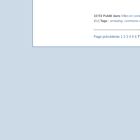
10:53 Publié dans
Villes et co
(0)
| Tags :
anstaing
,
commune d
Page précédente
1
2
3
4
5
6
7