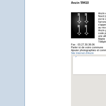
Anzin 59410
Anzin 
Nord (
est le 
l'arro
s'appe
au rec
Anzin 
code p
une al
Mairie
Téléph
Fax : 03.27.30.38.06
Parler ici de votre commune
Ajouter photographies et comm
Site Internet d'Anzin