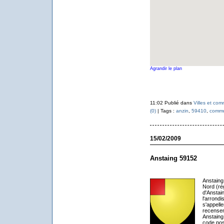
Agrandir le plan
11:02 Publié dans
Villes et co
(0)
| Tags :
anzin
,
59410
,
commu
15/02/2009
Anstaing 59152
Anstaing
Nord (ré
d'Anstai
l'arrondi
s'appell
recensem
Anstaing
code pos